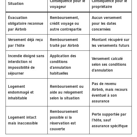
Conséquence pour le
Conséquence pour le
Situation
voyageur
propriétaire
Évacuation
Remboursement,
Aucun versement
obligatoire reconnue
crédit voyage ou
pour les dates
par Airbnb
autre contrepartie
concernées
Versement déjà reçu
Remboursement
Montant récupéré sur
par l’hôte
traité par Airbnb
les versements futurs
Incendie éloigné sans
Application des
Versement calculé
interdiction ni
conditions
selon ses conditions
impossibilité de
d’annulation
d’annulation
séjourner
habituelles
Pas de revenu
Logement
Remboursement ou
Airbnb, mais recours
endommagé et
aide au relogement
éventuel à son
inhabitable
selon la situation
assurance
Remboursement
Perte supportée par
Logement intact
possible si la
l’hôte, sauf
mais inaccessible
réservation est
assurance spécifique
couverte