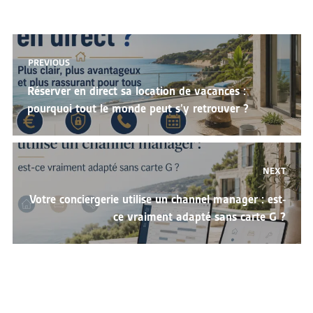
Navigation
PREVIOUS
de
Previous
Réserver en direct sa location de vacances :
l’article
post:
pourquoi tout le monde peut s’y retrouver ?
NEXT
Next
Votre conciergerie utilise un channel manager : est-
post:
ce vraiment adapté sans carte G ?