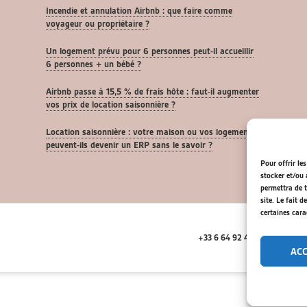
Incendie et annulation Airbnb : que faire comme
voyageur ou propriétaire ?
Un logement prévu pour 6 personnes peut-il accueillir
6 personnes + un bébé ?
Airbnb passe à 15,5 % de frais hôte : faut-il augmenter
vos prix de location saisonnière ?
Location saisonnière : votre maison ou vos logements
peuvent-ils devenir un ERP sans le savoir ?
Pour offrir le
stocker et/ou 
permettra de t
site. Le fait 
certaines cara
+33 6 64 92 47 41
37 All
AC