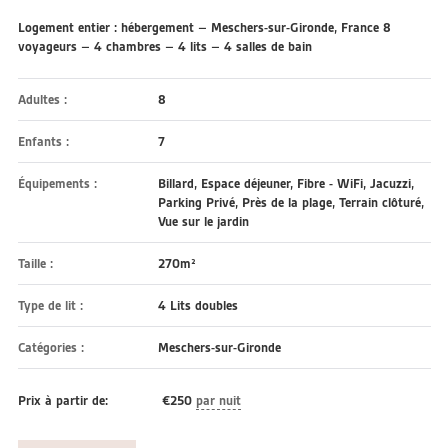
Logement entier : hébergement – Meschers-sur-Gironde, France 8
voyageurs – 4 chambres – 4 lits – 4 salles de bain
Adultes :
8
Enfants :
7
Équipements :
Billard
,
Espace déjeuner
,
Fibre - WiFi
,
Jacuzzi
,
Parking Privé
,
Près de la plage
,
Terrain clôturé
,
Vue sur le jardin
Taille :
270m²
Type de lit :
4 Lits doubles
Catégories :
Meschers-sur-Gironde
Prix à partir de:
€
250
par nuit