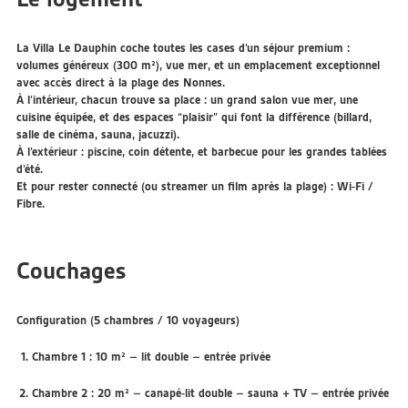
La Villa Le Dauphin coche toutes les cases d’un séjour premium :
volumes généreux (300 m²)
,
vue mer
, et un emplacement exceptionnel
avec
accès direct à la plage des Nonnes
.
À l’intérieur, chacun trouve sa place : un
grand salon vue mer
, une
cuisine équipée
, et des espaces “plaisir” qui font la différence (
billard
,
salle de cinéma
,
sauna
,
jacuzzi
).
À l’extérieur :
piscine
, coin détente, et
barbecue
pour les grandes tablées
d’été.
Et pour rester connecté (ou streamer un film après la plage) :
Wi-Fi /
Fibre
.
Couchages
Configuration (5 chambres / 10 voyageurs)
Chambre 1 :
10 m²
– lit double –
entrée privée
Chambre 2 :
20 m²
– canapé-lit double –
sauna + TV
–
entrée privée