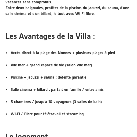
vacances sans compromis.
Entre deux baignades, profitez de la
piscine
, du
jacuzzi
, du
sauna
, d’une
salle cinéma
et d’un
billard
, le tout avec
Wi-Fi fibre
.
Les Avantages de la Villa :
Accès direct
à la
plage des Nonnes
+ plusieurs plages à pied
Vue mer
+ grand espace de vie (salon vue mer)
Piscine + jacuzzi + sauna
: détente garantie
Salle cinéma
+
billard
: parfait en famille / entre amis
5 chambres / jusqu’à 10 voyageurs
(3 salles de bain)
Wi-Fi / Fibre
pour télétravail et streaming
Le logement