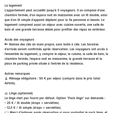
Le logement
L’appartement peut accueillir jusqu’à 5 voyageurs. Il se compose d’une
chambre fermée, d’un espace nuit en mezzanine avec un lit double, ainsi
que d’un lit simple d’appoint dépliant pour la 5e personne si besoin. Le
logement comprend aussi un séjour avec cuisine ouverte, une salle de
bain et une grande terrasse idéale pour profiter des repas en extérieur.
Accès des voyageurs
🔑 Remise des clés en main propre, sans boîte à clés. Les horaires
d’arrivée seront confirmés après réservation. Les voyageurs ont accès à
l’ensemble du logement, y compris le séjour, la cuisine, la salle de bain, la
chambre fermée, l’espace nuit en mezzanine, la grande terrasse et la
place de parking privée située à l’entrée de la résidence.
Autres remarques
🧹 Ménage obligatoire : 50 € par séjour (compris dans le prix total
Airbnb).
🧺 Linge (optionnel)
Le linge n’est pas fourni par défaut. Option “Pack linge” sur demande :
• 25 € / lit double (draps + serviettes)
• 12,5 € / lit simple (draps + serviettes)
👉 Merci d’indiquer après réservation si vous souhaitez le pack linge, et