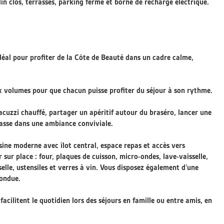
rdin clos, terrasses, parking fermé et borne de recharge électrique.
déal pour profiter de la Côte de Beauté dans un cadre calme,
ux volumes pour que chacun puisse profiter du séjour à son rythme.
acuzzi chauffé, partager un apéritif autour du braséro, lancer une
rrasse dans une ambiance conviviale.
sine moderne avec îlot central, espace repas et accès vers
r sur place : four, plaques de cuisson, micro-ondes, lave-vaisselle,
sselle, ustensiles et verres à vin. Vous disposez également d’une
fondue.
acilitent le quotidien lors des séjours en famille ou entre amis, en