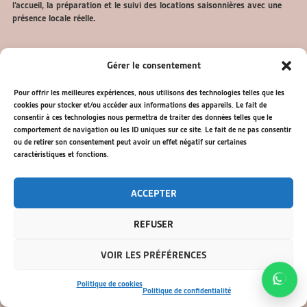
l’accueil, la préparation et le suivi des locations saisonnières avec une
présence locale réelle.
Gérer le consentement
ARTICLES RÉCENTS
Pour offrir les meilleures expériences, nous utilisons des technologies telles que les
cookies pour stocker et/ou accéder aux informations des appareils. Le fait de
consentir à ces technologies nous permettra de traiter des données telles que le
Incendie et annulation Airbnb : que faire comme voyageur ou
comportement de navigation ou les ID uniques sur ce site. Le fait de ne pas consentir
propriétaire ?
ou de retirer son consentement peut avoir un effet négatif sur certaines
caractéristiques et fonctions.
Un logement prévu pour 6 personnes peut-il accueillir 6 personnes + un
bébé ?
ACCEPTER
Airbnb passe à 15,5 % de frais hôte : faut-il augmenter vos prix de
location saisonnière ?
REFUSER
Location saisonnière : votre maison ou vos logements peuvent-ils
VOIR LES PRÉFÉRENCES
devenir un ERP sans le savoir ?
Politique de cookies
Politique de confidentialité