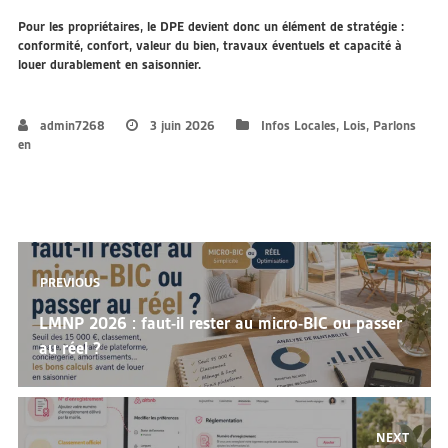
Pour les propriétaires, le DPE devient donc un élément de stratégie :
conformité, confort, valeur du bien, travaux éventuels et capacité à
louer durablement en saisonnier.
admin7268
3 juin 2026
Infos Locales
,
Lois
,
Parlons
en
Navigation
PREVIOUS
de
Previous
LMNP 2026 : faut-il rester au micro-BIC ou passer
l’article
post:
au réel ?
NEXT