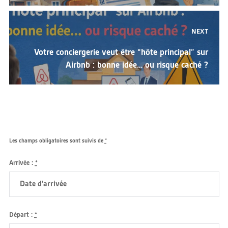
NEXT
Next
Votre conciergerie veut être “hôte principal” sur
post:
Airbnb : bonne idée… ou risque caché ?
Les champs obligatoires sont suivis de
*
Arrivée :
*
Départ :
*