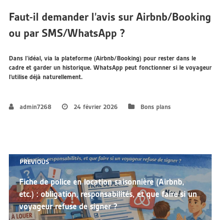
Faut-il demander l’avis sur Airbnb/Booking
ou par SMS/WhatsApp ?
Dans l’idéal, via la plateforme (Airbnb/Booking) pour rester dans le
cadre et garder un historique. WhatsApp peut fonctionner si le voyageur
l’utilise déjà naturellement.
admin7268
24 février 2026
Bons plans
Navigation
PREVIOUS
de
Previous
Fiche de police en location saisonnière (Airbnb,
post:
etc.) : obligation, responsabilités, et que faire si un
l’article
voyageur refuse de signer ?