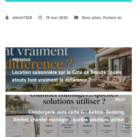
admin7268
19 mai 2026
Bons plans
,
Parlons en
Navigation
PREVIOUS
de
Previous
Location saisonnière sur la Côte de Beauté : quels
l’article
post:
atouts font vraiment la différence ?
NEXT
Next
Conciergerie sans carte G : Airbnb, Booking,
post:
Abritel, channel manager… quelles solutions utiliser
?