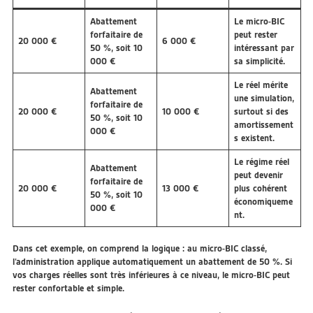
Abattement
Le micro-BIC
forfaitaire de
peut rester
20 000 €
6 000 €
50 %, soit 10
intéressant par
000 €
sa simplicité.
Le réel mérite
Abattement
une simulation,
forfaitaire de
20 000 €
10 000 €
surtout si des
50 %, soit 10
amortissement
000 €
s existent.
Le régime réel
Abattement
peut devenir
forfaitaire de
20 000 €
13 000 €
plus cohérent
50 %, soit 10
économiqueme
000 €
nt.
Dans cet exemple, on comprend la logique : au micro-BIC classé,
l’administration applique automatiquement un abattement de 50 %. Si
vos charges réelles sont très inférieures à ce niveau, le micro-BIC peut
rester confortable et simple.