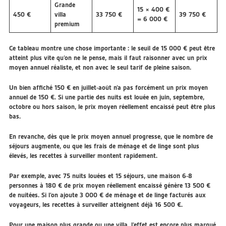
Grande
15 × 400 €
450 €
villa
33 750 €
39 750 €
= 6 000 €
premium
Ce tableau montre une chose importante :
le seuil de 15 000 € peut être
atteint plus vite qu’on ne le pense, mais il faut raisonner avec un prix
moyen annuel réaliste, et non avec le seul tarif de pleine saison.
Un bien affiché 150 € en juillet-août n’a pas forcément un prix moyen
annuel de 150 €. Si une partie des nuits est louée en juin, septembre,
octobre ou hors saison, le prix moyen réellement encaissé peut être plus
bas.
En revanche, dès que le prix moyen annuel progresse, que le nombre de
séjours augmente, ou que les frais de ménage et de linge sont plus
élevés, les recettes à surveiller montent rapidement.
Par exemple, avec 75 nuits louées et 15 séjours, une maison 6-8
personnes à 180 € de prix moyen réellement encaissé génère 13 500 €
de nuitées. Si l’on ajoute 3 000 € de ménage et de linge facturés aux
voyageurs, les recettes à surveiller atteignent déjà 16 500 €.
Pour une maison plus grande ou une villa, l’effet est encore plus marqué