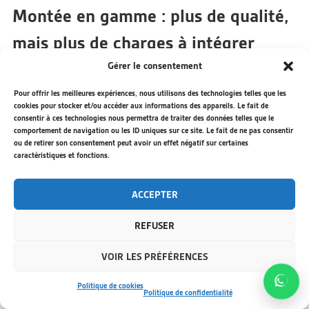
Montée en gamme : plus de qualité,
mais plus de charges à intégrer
Gérer le consentement
Lorsqu’un propriétaire souhaite louer une maison ou une villa dans de
bonnes conditions, il ne peut pas raisonner comme pour un petit
Pour offrir les meilleures expériences, nous utilisons des technologies telles que les
logement loué occasionnellement.
cookies pour stocker et/ou accéder aux informations des appareils. Le fait de
consentir à ces technologies nous permettra de traiter des données telles que le
comportement de navigation ou les ID uniques sur ce site. Le fait de ne pas consentir
Une grande maison implique souvent :
ou de retirer son consentement peut avoir un effet négatif sur certaines
caractéristiques et fonctions.
plus de chambres ;
plus de lits ;
ACCEPTER
plus de salles d’eau ;
plus de linge ;
REFUSER
plus de surface à nettoyer ;
VOIR LES PRÉFÉRENCES
plus d’équipements à vérifier ;
plus de consommables ;
Politique de cookies
Politique de confidentialité
plus de temps de préparation ;