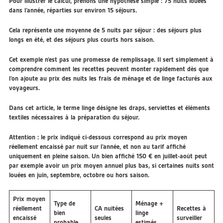
Pour illustrer le calcul, prenons une hypothèse simple :
75 nuits louées
dans l’année, réparties sur environ 15 séjours
.
Cela représente une moyenne de 5 nuits par séjour : des séjours plus
longs en été, et des séjours plus courts hors saison.
Cet exemple n’est pas une promesse de remplissage. Il sert simplement à
comprendre comment les recettes peuvent monter rapidement dès que
l’on ajoute au prix des nuits les frais de ménage et de linge facturés aux
voyageurs.
Dans cet article, le terme
linge
désigne les draps, serviettes et éléments
textiles nécessaires à la préparation du séjour.
Attention : le prix indiqué ci-dessous correspond au
prix moyen
réellement encaissé par nuit sur l’année
, et non au tarif affiché
uniquement en pleine saison. Un bien affiché 150 € en juillet-août peut
par exemple avoir un prix moyen annuel plus bas, si certaines nuits sont
louées en juin, septembre, octobre ou hors saison.
Prix moyen
Type de
Ménage +
réellement
CA nuitées
Recettes à
bien
linge
encaissé
seules
surveiller
probable
estimés